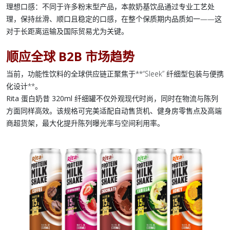
理想口感：
不同于许多粉末型产品，本款
奶基饮品
通过专业工艺处
理，保持丝滑、顺口且稳定的口感，在整个保质期内品质如一——这
对于长距离运输及国际贸易尤为关键。
顺应全球 B2B 市场趋势
当前，功能性饮料的全球供应链正聚焦于**“Sleek” 纤细型包装
与
便携
化设计**。
Rita 蛋白奶昔 320ml 纤细罐
不仅外观现代时尚，同时在物流与陈列
方面同样高效。该规格可完美适配自动售货机、健身房零售点及高端
商超货架，最大化提升陈列曝光率与空间利用率。