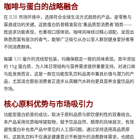
咖啡与蛋白的战略融合
在 B2B 市场环境中，选择符合全球生活方式趋势的产品，是零售与
渠道成功的关键。这款
蛋白奶昔
精准契合“重品质型消费者”趋势——
既追求功能表现，也重视口感体验。咖啡风味经过精心调配，呈现出
熟悉而富有层次的香气，能够广泛吸引从办公室人群到健身爱好者等
不同消费群体。
每罐 320 毫升的流线型包装，均确保稳定一致的风味表现。其中添加
的
15g 蛋白质
，为人体日常结构与营养需求提供重要支持。对进口商
与批发商而言，这是一款在功能型
乳饮料
品类中兼具价值与潜力的产
品，尤其适合那些消费者正逐步从高糖汽水转向更具营养含量饮品的
市场。
核心原料优势与市场吸引力
功能型蛋白奶昔
的成功，取决于原料品质与
即饮
便利性的双重结合。
本产品采用优质咖啡提取物，赋予饮品自然、醇厚的风味层次，有效
避免
蛋白补充类产品
中常见的人工感问题。通过坚持选用高品质原
料，这款
乳饮料
不仅满足
健康意识
不断提升的消费群体需求，也顺应