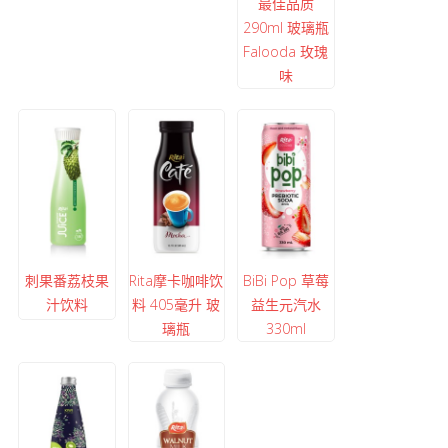
最佳品质
290ml 玻璃瓶
Falooda 玫瑰
味
刺果番荔枝果
Rita摩卡咖啡饮
BiBi Pop 草莓
汁饮料
料 405毫升 玻
益生元汽水
璃瓶
330ml