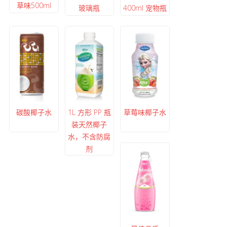
草味500ml
玻璃瓶
400ml 宠物瓶
碳酸椰子水
1L 方形 PP 瓶
草莓味椰子水
装天然椰子
水，不含防腐
剂