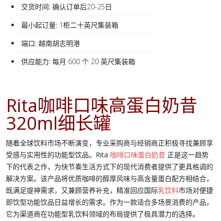
交货时间:
确认订单后20-25日
最小起订量:
1柜二十英尺集装箱
端口:
越南胡志明港
供应能力:
每月 600 个 20 英尺集装箱
Rita咖啡口味高蛋白奶昔
320ml细长罐
随着全球饮料市场不断演变，专业采购商与经销商正积极寻找兼顾享
受感与实用性的功能型饮品。
Rita
咖啡口味
蛋白奶昔
正是这一趋势
下的代表之作，为快节奏生活方式下的现代消费者提供了更具格调的
解决方案。该产品将优质咖啡的醇厚风味与高含量蛋白配方相结合，
既满足提神需求，又兼顾营养补充，精准回应国际
乳饮料
市场对便捷
即饮型功能饮品日益增长的需求。作为一款适合多场景消费的产品，
它为渠道商在功能型乳饮料领域的布局提供了极具潜力的选择。