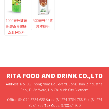
1000毫升玻璃
500毫升PP瓶
瓶装奇异果味
装核桃奶
奇亚籽饮料
RITA FOOD AND DRINK CO.,LTD
Address:
No. 08, Thong Nhat Boulevard, Song Than 2 Industrial
Park, Di An Ward, Ho Chi Minh City, Vietnam
Office
:
(84)274 3784 688
Sales
:
(84)274 3784 788
Fax
:
(84)274
3784 799
Tax Code:
3700574950