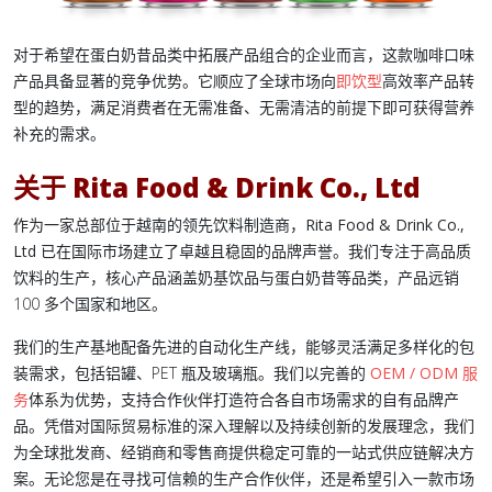
对于希望在
蛋白奶昔
品类中拓展产品组合的企业而言，这款咖啡口味
产品具备显著的竞争优势。它顺应了全球市场向
即饮型
高效率产品转
型的趋势，满足消费者在无需准备、无需清洁的前提下即可获得营养
补充的需求。
关于
Rita Food & Drink Co., Ltd
作为一家总部位于
越南的领先饮料制造商
，
Rita Food & Drink Co.,
Ltd
已在国际市场建立了卓越且稳固的品牌声誉。我们专注于高品质
饮料的生产，核心产品涵盖
奶基饮品
与
蛋白奶昔
等品类，产品远销
100 多个国家和地区。
我们的生产基地配备先进的自动化生产线，能够灵活满足多样化的包
装需求，包括铝罐、PET 瓶及玻璃瓶。我们以完善的
OEM / ODM 服
务
体系为优势，支持合作伙伴打造符合各自市场需求的自有品牌产
品。凭借对国际贸易标准的深入理解以及持续创新的发展理念，我们
为全球批发商、经销商和零售商提供稳定可靠的一站式供应链解决方
案。无论您是在寻找可信赖的生产合作伙伴，还是希望引入一款市场