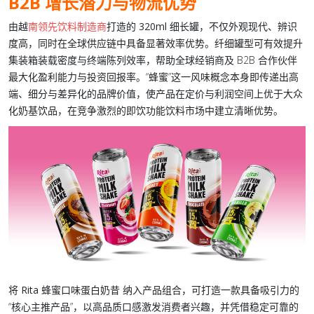
B2B 增长潜力与物流优势
由越
南领先饮料制造
商
打造的
320ml 细长罐
，不仅外观现代、辨识
度高，同时在全球供应链中具备显著效率优势。纤细罐型可有效提升
集装箱装载密度与终端陈列效率，帮助
全球经销商
及 B2B 合作伙伴
最大化盈利能力与投资回报率。“蜂蜜”这一风味概念本身即传递出高
端、细分与差异化的品牌价值，使产品在定价与利润空间上优于大众
化
奶基饮品
，在竞争激烈的
即饮
功能饮料市场中建立清晰优势。
将
Rita 蜂蜜口味蛋白奶昔
纳入产品组合，可打造一款具备吸引力的
“核心主推产品”，以高品质口感激发消费者兴趣，并凭借稳定可靠的