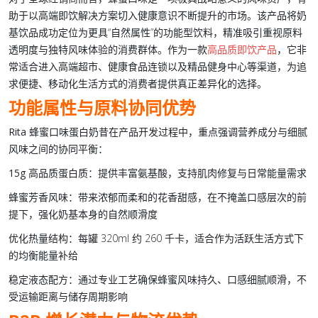
助于以
高端即饮解决方案
切入健康意识不断提升的市场。该产品将
奶
基饮品
成功定位为更具“自然属性”的功能型饮料，精准吸引重视原料
透明度与独特风味体验的消费群体。作为一款
高品质即饮产品
，它非
常适合进入高端超市、健康食品连锁以及精品健身中心等渠道，为追
求便捷、移动化生活方式的消费者提供真正差异化的选择。
功能属性与原料协同优势
Rita 蜂蜜口味蛋白奶昔
在产品开发过程中，重点强调营养成分与细腻
风味之间的协同平衡：
15g 高品质蛋白质
：提供丰富氨基酸，支持肌肉修复与日常能量需求
蜂蜜芳香风味
：带来浓郁而柔和的花香甜感，在不掩盖口感层次的前
提下，强化奶基本身的自然顺滑度
优化热量结构
：每罐 320ml 约 260 千卡，适合作为活跃生活方式下
的均衡能量补给
稳定液态配方
：通过专业工艺确保蜂蜜风味持久、口感细腻顺滑，不
受运输距离与储存周期影响