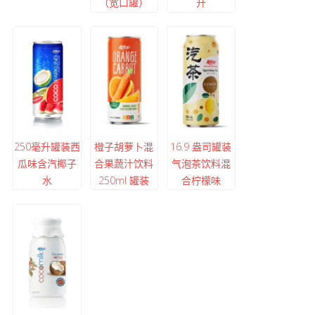
（宽口罐）
升
250毫升罐装西
橙子胡萝卜混
16.9 盎司罐装
瓜味含汽椰子
合果蔬汁饮料
气泡茶饮料混
水
250ml 罐装
合柠檬味