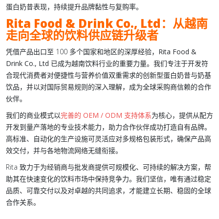
蛋白奶昔
表现，持续提升品牌黏性与复购率。
Rita Food & Drink Co., Ltd
：从越南
走向全球的饮料供应链升级者
凭借产品出口至 100 多个国家和地区的深厚经验，
Rita Food &
Drink Co., Ltd
已成为越南饮料行业的重要力量。我们专注于开发符
合现代消费者对便捷性与营养价值双重需求的创新型
蛋白奶昔
与
奶基
饮品
，并以对国际贸易规则的深入理解，成为全球采购商信赖的合作
伙伴。
我们的商业模式以
完善的 OEM / ODM 支持体系
为核心，提供从配方
开发到量产落地的专业技术能力，助力合作伙伴成功打造自有品牌。
高标准、自动化的生产设施可灵活应对多规格包装形式，确保产品高
效交付，并与各地物流网络无缝衔接。
Rita 致力于为经销商与批发商提供可规模化、可持续的解决方案，帮
助其在快速变化的饮料市场中保持竞争力。我们坚信，唯有通过稳定
品质、可靠交付以及对卓越的共同追求，才能建立长期、稳固的全球
合作关系。