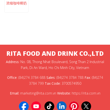
浓缩咖啡椰奶
RITA FOOD AND DRINK CO.,LTD
Address:
No. 08, Thong Nhat Boulevard, Song Than 2 Industrial
Park, Di An Ward, Ho Chi Minh City, Vietnam
Office
:
(84)274 3784 688
Sales
:
(84)274 3784 788
Fax
:
(84)274
3784 799
Tax Code:
3700574950
Email:
marketing@rita.com.vn
Website:
https://rita.com.vn