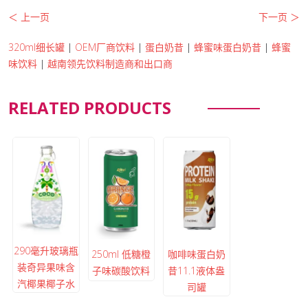
＜ 上一页
下一页 ＞
320ml细长罐
|
OEM厂商饮料
|
蛋白奶昔
|
蜂蜜味蛋白奶昔
|
蜂蜜
味饮料
|
越南领先饮料制造商和出口商
RELATED PRODUCTS
290毫升玻璃瓶
250ml 低糖橙
咖啡味蛋白奶
装奇异果味含
子味碳酸饮料
昔11.1液体盎
汽椰果椰子水
司罐