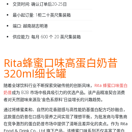
交货时间:
确认订单后20-25日
最小起订量:
1柜二十英尺集装箱
端口:
越南胡志明港
供应能力:
每月 600 个 20 英尺集装箱
Rita蜂蜜口味高蛋白奶昔
320ml细长罐
随着全球饮料行业不断探索突破传统的创新风味，
Rita 蜂蜜口味蛋白
奶昔
成为 B2B 市场中极具吸引力的优选产品。该产品精准契合消费
者对天然甜味来源及“金色系原料”日益增长的兴趣趋势。
通过将蜂蜜柔和、自然的花香甜感与高性能
奶基
蛋白配方巧妙融合，
这款蛋白奶昔在口感与营养之间实现了理想平衡，为批发商与零售商
在竞争激烈的
蛋白奶昔市场
中提供了清晰且差异化的卖点。作为
Rita
Food & Drink Co., Ltd
旗下产品，该蜂蜜口味系列不仅丰富了蛋白