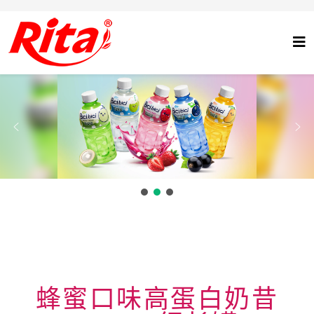
蜂蜜口味高蛋白奶昔