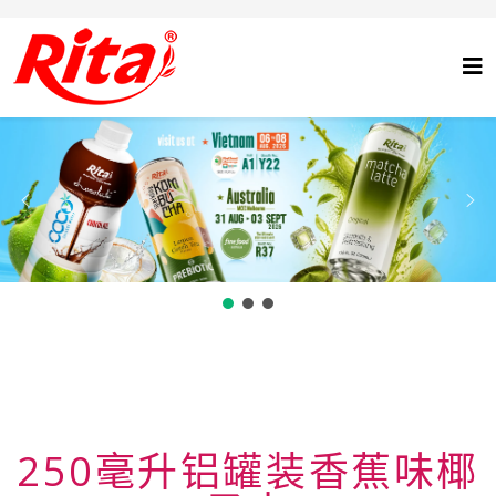
250毫升铝罐装香蕉味椰