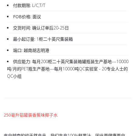
付款期限:
L/C,T/T
FOB价格:
面议
交货时间:
确认订单后20-25日
最小起订量:
1柜二十英尺集装箱
端口:
越南胡志明港
供应能力:
每月200柜二十英尺集装箱罐瓶装生产基地---10000
吨/月的PET瓶生产基地---每月10000吨QC实验室 - 20专业人士的
QC小组
250毫升铝罐装香蕉味椰子水
来自越南的纯天然产品。我们生产100%鲜果汁，因此更健康更自