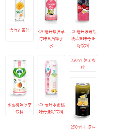
含汽芒果汁
320毫升罐装草
200毫升玻璃瓶
莓味含汽椰子
装苹果味奇亚
水
籽饮料
330ml 休闲咖
啡
水蜜桃味冰茶
500毫升水蜜桃
饮料
味奇亚籽饮料
250ml 柠檬味