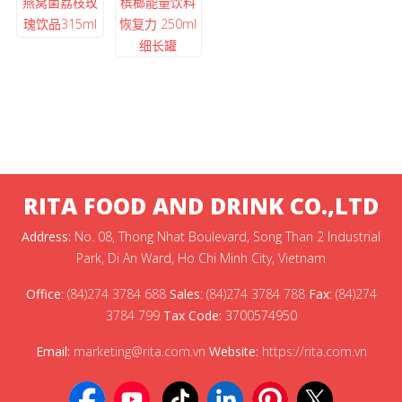
燕窝菌荔枝玫
槟榔能量饮料
瑰饮品315ml
恢复力 250ml
细长罐
RITA FOOD AND DRINK CO.,LTD
Address:
No. 08, Thong Nhat Boulevard, Song Than 2 Industrial
Park, Di An Ward, Ho Chi Minh City, Vietnam
Office
:
(84)274 3784 688
Sales
:
(84)274 3784 788
Fax
:
(84)274
3784 799
Tax Code:
3700574950
Email:
marketing@rita.com.vn
Website:
https://rita.com.vn