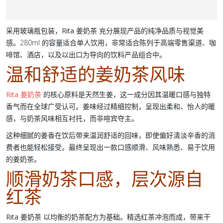
采用
玻璃瓶
包装
，Rita 姜奶茶
充分展现产品的纯净品质与视觉美
感。280ml 的容量适合单人饮用，非常适合陈列于高端零售渠道、咖
啡馆、酒店，以及以出口为导向的饮料产品组合中。
温和舒适的姜奶茶风味
Rita 姜奶茶
的核心原料是天然生姜，这一成分因其温暖口感与独特
香气而在全球广受认可。姜味经过精细控制，呈现出柔和、怡人的暖
感，与奶茶风味相互衬托，而非喧宾夺主。
这种细腻的姜香在饮后带来温润舒适的回味，即使偏好清淡辛香的消
费者也能轻松接受。最终呈现出一款口感顺滑、风味熟悉、易于饮用
的
姜奶茶
。
顺滑奶茶口感，层次源自
红茶
Rita 姜奶茶
以均衡的奶茶配方为基础。精选红茶冲泡而成，带来干