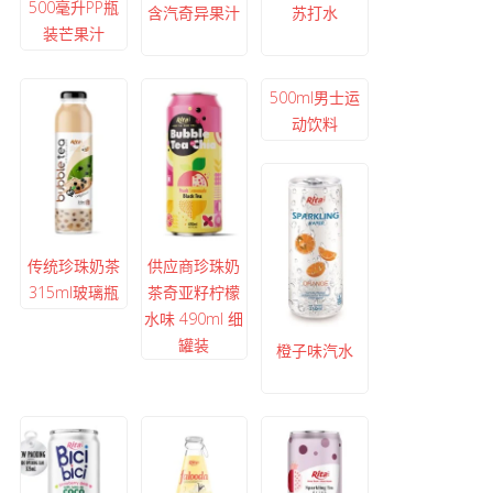
500毫升PP瓶
含汽奇异果汁
苏打水
装芒果汁
500ml男士运
动饮料
传统珍珠奶茶
供应商珍珠奶
315ml玻璃瓶
茶奇亚籽柠檬
水味 490ml 细
罐装
橙子味汽水