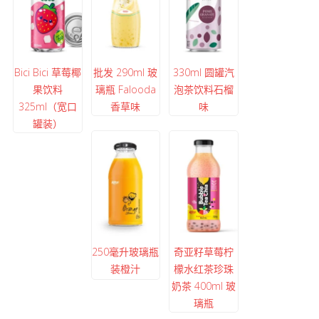
Bici Bici 草莓椰
批发 290ml 玻
330ml 圆罐汽
果饮料
璃瓶 Falooda
泡茶饮料石榴
325ml（宽口
香草味
味
罐装）
250毫升玻璃瓶
奇亚籽草莓柠
装橙汁
檬水红茶珍珠
奶茶 400ml 玻
璃瓶