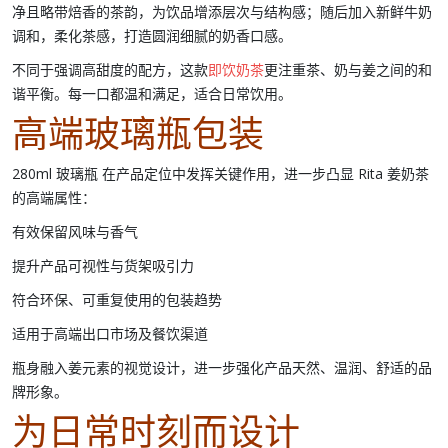
净且略带焙香的茶韵，为饮品增添层次与结构感；随后加入新鲜牛奶
调和，柔化茶感，打造圆润细腻的奶香口感。
不同于强调高甜度的配方，这款
即饮奶茶
更注重茶、奶与姜之间的和
谐平衡。每一口都温和满足，适合日常饮用。
高端玻璃瓶包装
280ml 玻璃瓶
在产品定位中发挥关键作用，进一步凸显
Rita 姜奶茶
的高端属性：
有效保留风味与香气
提升产品可视性与货架吸引力
符合环保、可重复使用的包装趋势
适用于高端出口市场及餐饮渠道
瓶身融入姜元素的视觉设计，进一步强化产品
天然、温润、舒适
的品
牌形象。
为日常时刻而设计