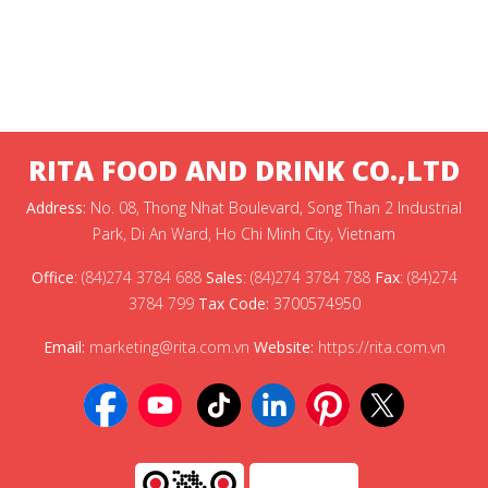
RITA FOOD AND DRINK CO.,LTD
Address:
No. 08, Thong Nhat Boulevard, Song Than 2 Industrial
Park, Di An Ward, Ho Chi Minh City, Vietnam
Office
:
(84)274 3784 688
Sales
:
(84)274 3784 788
Fax
:
(84)274
3784 799
Tax Code:
3700574950
Email:
marketing@rita.com.vn
Website:
https://rita.com.vn