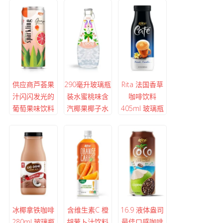
供应商芦荟果
290毫升玻璃瓶
Rita 法国香草
汁闪闪发光的
装水蜜桃味含
咖啡饮料
葡萄果味饮料
汽椰果椰子水
405ml 玻璃瓶
冰椰拿铁咖啡
含维生素C 橙
16.9 液体盎司
280ml 玻璃瓶
胡萝卜汁饮料
最佳口感咖啡