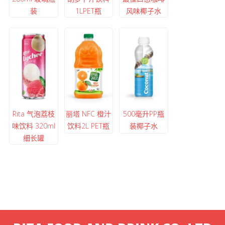
装
1LPET瓶
风味椰子水
Rita 气泡荔枝
丽塔 NFC 橙汁
500毫升PP瓶
味饮料 320ml
饮料2L PET瓶
装椰子水
细长罐