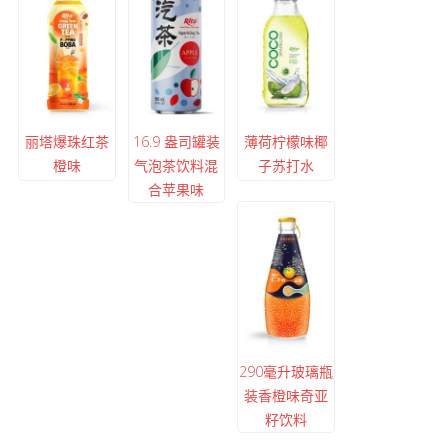
丽塔爆珠红茶
16.9 盎司罐装
薄荷柠檬味椰
橙味
气泡茶饮料混
子苏打水
合苹果味
290毫升玻璃瓶
装香橙味奇亚
籽饮料