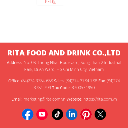
PET瓶
RITA FOOD AND DRINK CO.,LTD
Address:
No. 08, Thong Nhat Boulevard, Song Than 2 Industrial
Park, Di An Ward, Ho Chi Minh City, Vietnam
Office
:
(84)274 3784 688
Sales
:
(84)274 3784 788
Fax
:
(84)274
3784 799
Tax Code:
3700574950
Email:
marketing@rita.com.vn
Website:
https://rita.com.vn