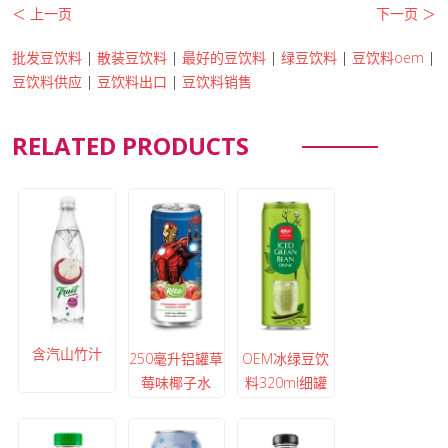
＜ 上一页
下一页 ＞
批发豆饮料
|
散装豆饮料
|
最好的豆饮料
|
绿豆饮料
|
豆饮料oem
|
豆饮料供应
|
豆饮料出口
|
豆饮料销售
RELATED PRODUCTS
含汽山竹汁
250毫升铝罐草
OEM冰绿豆饮
莓味椰子水
料320ml细罐