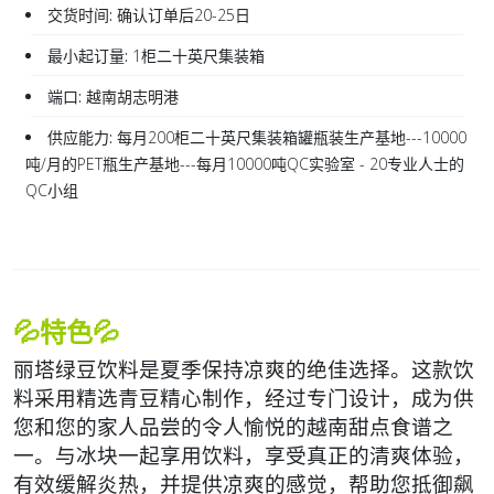
交货时间:
确认订单后20-25日
最小起订量:
1柜二十英尺集装箱
端口:
越南胡志明港
供应能力:
每月200柜二十英尺集装箱罐瓶装生产基地---10000
吨/月的PET瓶生产基地---每月10000吨QC实验室 - 20专业人士的
QC小组
💦特色💦
丽塔绿豆饮料是夏季保持凉爽的绝佳选择。这款饮
料采用精选青豆精心制作，经过专门设计，成为供
您和您的家人品尝的令人愉悦的越南甜点食谱之
一。与冰块一起享用饮料，享受真正的清爽体验，
有效缓解炎热，并提供凉爽的感觉，帮助您抵御飙