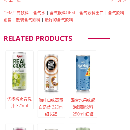
OEM厂商饮料
|
含气水
|
含气飲料OEM
|
含气飲料出口
|
含气飲料
銷售
|
散裝含气飲料
|
最好的含气飲料
RELATED PRODUCTS
优级纯正青提
咖啡口味高蛋
混合水果味起
汁 325ml
白奶昔 320ml
泡碳酸饮料
细长罐
250ml 细罐