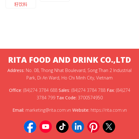
籽饮料
RITA FOOD AND DRINK CO.,LTD
Address:
No. 08, Thong Nhat Boulevard, Song Than 2 Industrial
Park, Di An Ward, Ho Chi Minh City, Vietnam
Office
:
(84)274 3784 688
Sales
:
(84)274 3784 788
Fax
:
(84)274
3784 799
Tax Code:
3700574950
Email:
marketing@rita.com.vn
Website:
https://rita.com.vn