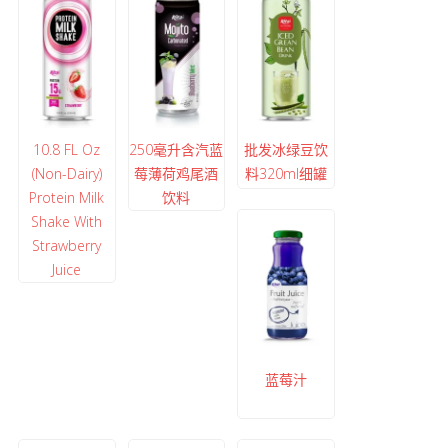
10.8 FL Oz
250毫升含汽蓝
批发冰绿豆饮
(Non-Dairy)
莓薄荷鸡尾酒
料320ml细罐
Protein Milk
饮料
Shake With
Strawberry
Juice
蓝莓汁