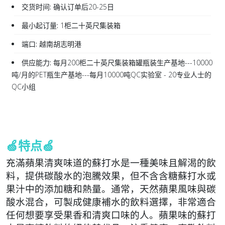
交货时间:
确认订单后20-25日
最小起订量:
1柜二十英尺集装箱
端口:
越南胡志明港
供应能力:
每月200柜二十英尺集装箱罐瓶装生产基地---10000
吨/月的PET瓶生产基地---每月10000吨QC实验室 - 20专业人士的
QC小组
🍏特点🍏
充滿蘋果清爽味道的蘇打水是一種美味且解渴的飲
料，提供碳酸水的泡騰效果，但不含含糖蘇打水或
果汁中的添加糖和熱量。通常，天然蘋果風味與碳
酸水混合，可製成健康補水的飲料選擇，非常適合
任何想要享受果香和清爽口味的人。蘋果味的蘇打