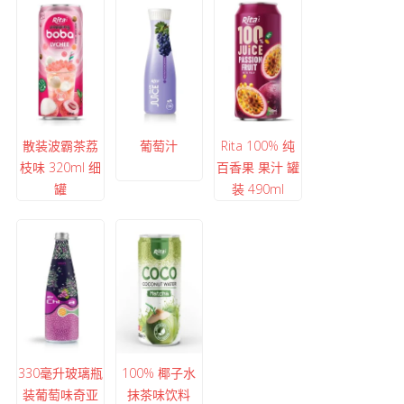
散装波霸茶荔
葡萄汁
Rita 100% 纯
枝味 320ml 细
百香果 果汁 罐
罐
装 490ml
330毫升玻璃瓶
100% 椰子水
装葡萄味奇亚
抹茶味饮料