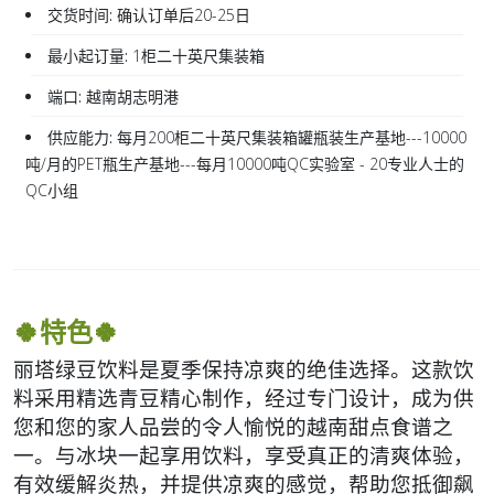
交货时间:
确认订单后20-25日
最小起订量:
1柜二十英尺集装箱
端口:
越南胡志明港
供应能力:
每月200柜二十英尺集装箱罐瓶装生产基地---10000
吨/月的PET瓶生产基地---每月10000吨QC实验室 - 20专业人士的
QC小组
🍀特色🍀
丽塔绿豆饮料是夏季保持凉爽的绝佳选择。这款饮
料采用精选青豆精心制作，经过专门设计，成为供
您和您的家人品尝的令人愉悦的越南甜点食谱之
一。与冰块一起享用饮料，享受真正的清爽体验，
有效缓解炎热，并提供凉爽的感觉，帮助您抵御飙