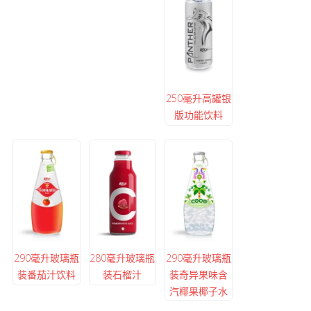
250毫升高罐银
版功能饮料
290毫升玻璃瓶
280毫升玻璃瓶
290毫升玻璃瓶
装番茄汁饮料
装石榴汁
装奇异果味含
汽椰果椰子水