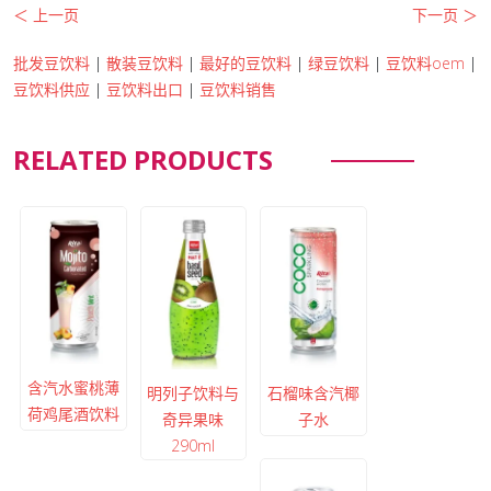
＜ 上一页
下一页 ＞
批发豆饮料
|
散装豆饮料
|
最好的豆饮料
|
绿豆饮料
|
豆饮料oem
|
豆饮料供应
|
豆饮料出口
|
豆饮料销售
RELATED PRODUCTS
含汽水蜜桃薄
明列子饮料与
石榴味含汽椰
荷鸡尾酒饮料
奇异果味
子水
290ml