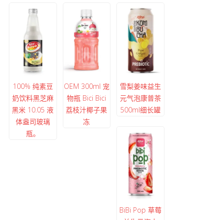
100% 纯素豆
OEM 300ml 宠
雪梨姜味益生
奶饮料黑芝麻
物瓶 Bici Bici
元气泡康普茶
黑米 10.05 液
荔枝汁椰子果
500ml细长罐
体盎司玻璃
冻
瓶。
BiBi Pop 草莓