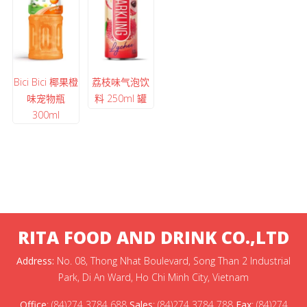
Bici Bici 椰果橙
荔枝味气泡饮
味宠物瓶
料 250ml 罐
300ml
RITA FOOD AND DRINK CO.,LTD
Address:
No. 08, Thong Nhat Boulevard, Song Than 2 Industrial
Park, Di An Ward, Ho Chi Minh City, Vietnam
Office
:
(84)274 3784 688
Sales
:
(84)274 3784 788
Fax
:
(84)274