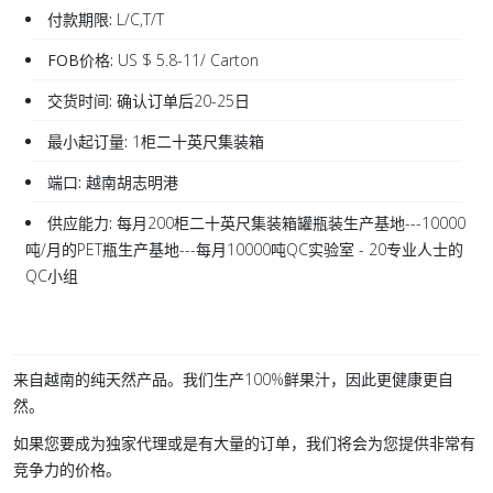
付款期限:
L/C,T/T
FOB价格:
US $ 5.8-11/ Carton
交货时间:
确认订单后20-25日
最小起订量:
1柜二十英尺集装箱
端口:
越南胡志明港
供应能力:
每月200柜二十英尺集装箱罐瓶装生产基地---10000
吨/月的PET瓶生产基地---每月10000吨QC实验室 - 20专业人士的
QC小组
来自越南的纯天然产品。我们生产100%鲜果汁，因此更健康更自
然。
如果您要成为独家代理或是有大量的订单，我们将会为您提供非常有
竞争力的价格。