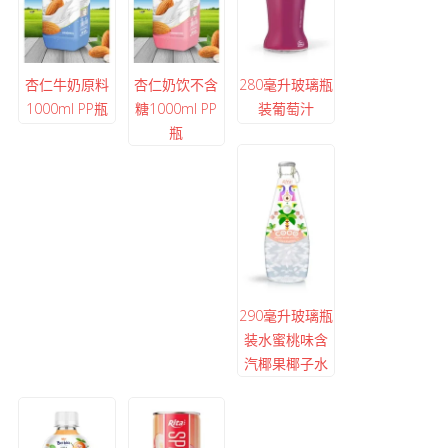
杏仁牛奶原料
杏仁奶饮不含
280毫升玻璃瓶
1000ml PP瓶
糖1000ml PP
装葡萄汁
瓶
290毫升玻璃瓶
装水蜜桃味含
汽椰果椰子水