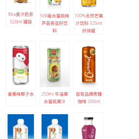
Rita姜汁奶茶
500毫水蜜桃味
100%天然芒果
320ml 罐装
芦荟奇亚籽饮
汁饮料 325ml
料
纤体罐
香蕉味椰子水
250ml 牛油果
自有品牌焦糖
水蜜桃果汁
咖啡 330ml