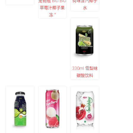
宠物瓶 Bici Bici
荷味含汽椰子
草莓汁椰子果
水
冻 "
330ml 雪梨味
碳酸饮料