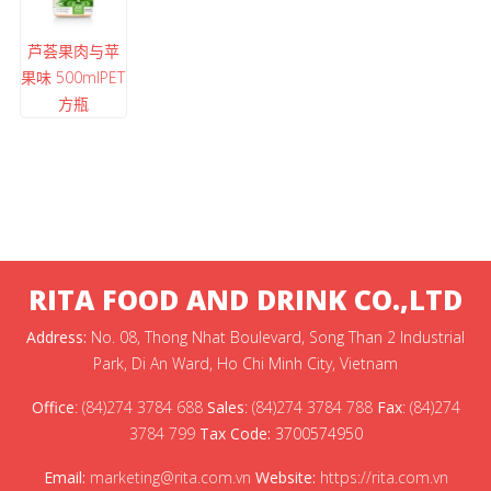
芦荟果肉与苹
果味 500mlPET
方瓶
RITA FOOD AND DRINK CO.,LTD
Address:
No. 08, Thong Nhat Boulevard, Song Than 2 Industrial
Park, Di An Ward, Ho Chi Minh City, Vietnam
Office
:
(84)274 3784 688
Sales
:
(84)274 3784 788
Fax
:
(84)274
3784 799
Tax Code:
3700574950
Email:
marketing@rita.com.vn
Website:
https://rita.com.vn