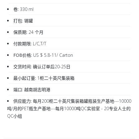
卷:
330 ml
打包:
锡罐
保质期:
24 个月
付款期限:
L/C,T/T
FOB价格:
US $ 5.8-11/ Carton
交货时间:
确认订单后20-25日
最小起订量:
1柜二十英尺集装箱
端口:
越南胡志明港
供应能力:
每月200柜二十英尺集装箱罐瓶装生产基地---10000
吨/月的PET瓶生产基地---每月10000吨QC实验室 - 20专业人士的
QC小组