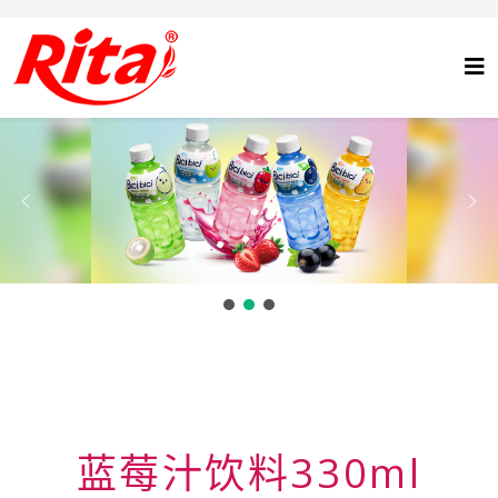
蓝莓汁饮料330ml