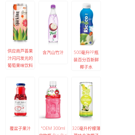
供应商芦荟果
含汽山竹汁
500毫升PP瓶
汁闪闪发光的
装百分百新鲜
葡萄果味饮料
椰子水
覆盆子果汁
"OEM 300ml
320毫升柠檬薄